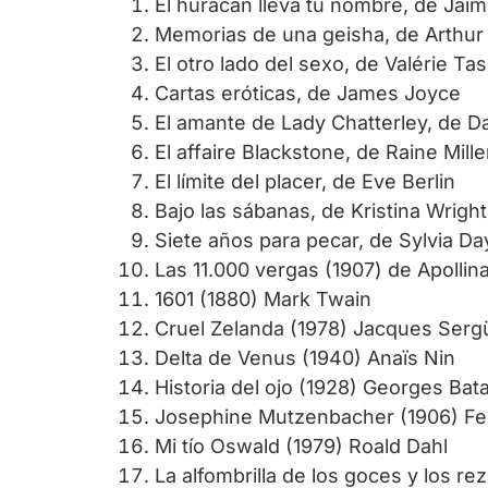
El huracán lleva tu nombre, de Jaim
Memorias de una geisha, de Arthur
El otro lado del sexo, de Valérie Ta
Cartas eróticas, de James Joyce
El amante de Lady Chatterley, de D
El affaire Blackstone, de Raine Mille
El límite del placer, de Eve Berlin
Bajo las sábanas, de Kristina Wright
Siete años para pecar, de Sylvia Da
Las 11.000 vergas (1907) de Apollina
1601 (1880) Mark Twain
Cruel Zelanda (1978) Jacques Serg
Delta de Venus (1940) Anaïs Nin
Historia del ojo (1928) Georges Bata
Josephine Mutzenbacher (1906) Fel
Mi tío Oswald (1979) Roald Dahl
La alfombrilla de los goces y los re