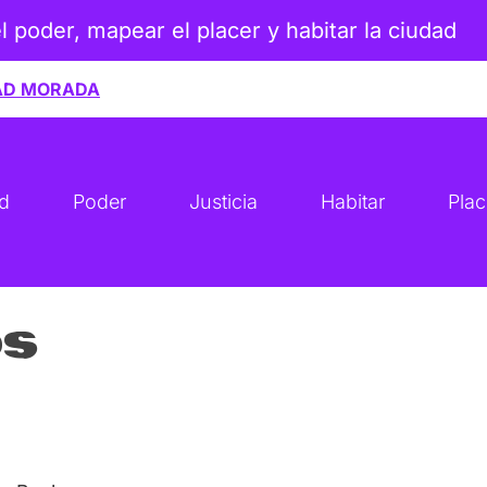
el poder, mapear el placer y habitar la ciudad
AD MORADA
ad
Poder
Justicia
Habitar
Plac
os