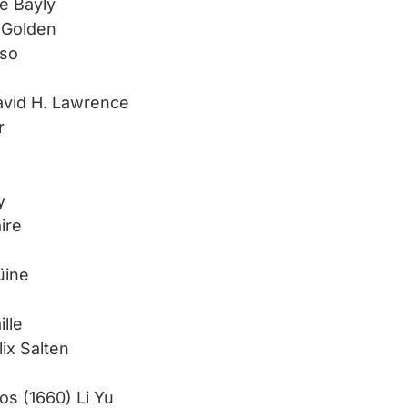
e Bayly
 Golden
sso
avid H. Lawrence
r
y
ire
üine
ille
ix Salten
zos (1660) Li Yu