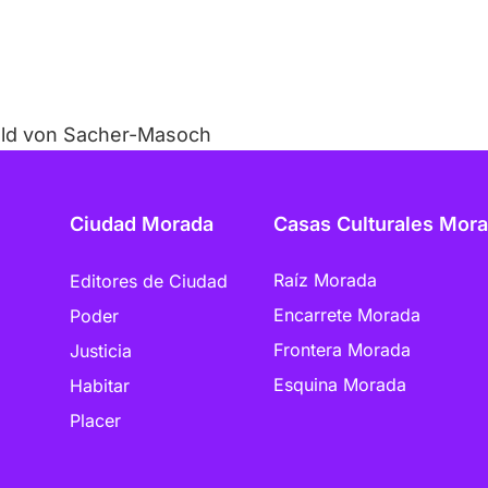
pold von Sacher-Masoch
Ciudad Morada
Casas Culturales Mor
Raíz Morada
Editores de Ciudad
Encarrete Morada
Poder
Frontera Morada
Justicia
Esquina Morada
Habitar
Placer