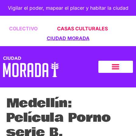
Vigilar el poder, mapear el placer y habitar la ciudad
COLECTIVO
CASAS CULTURALES
CIUDAD MORADA
Medellín:
Película Porno
serie B.