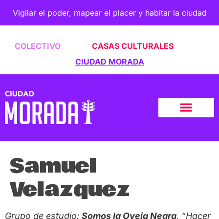
Vigilar el poder, mapear el placer y habitar la ciudad
COLECTIVO
CASAS CULTURALES
CIUDAD MORADA
Samuel
Velazquez
Grupo de estudio:
Somos la Oveja Negra
, “Hacer