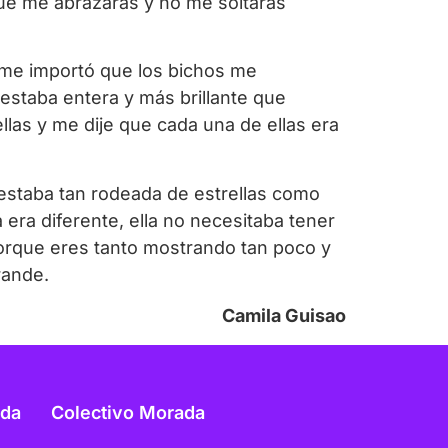
que me abrazarás y no me soltarás
 me importó que los bichos me
 estaba entera y más brillante que
llas y me dije que cada una de ellas era
 estaba tan rodeada de estrellas como
a era diferente, ella no necesitaba tener
te porque eres tanto mostrando tan poco y
rande.
Camila Guisao
ada
Colectivo Morada