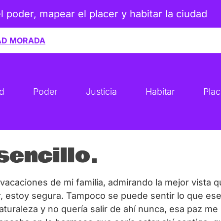
el poder, mapear el placer y habitar la ciudad
AD MORADA
ad
Poder
Justicia
Habitar
Plac
sencillo.
vacaciones de mi familia, admirando la mejor vista q
r, estoy segura. Tampoco se puede sentir lo que ese 
aturaleza y no quería salir de ahí nunca, esa paz me