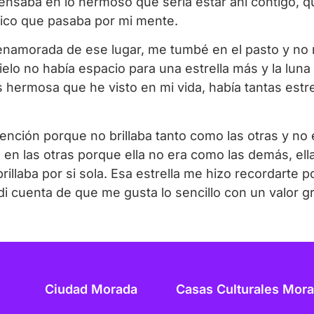
 pensaba en lo hermoso que sería estar ahí contigo, 
nico que pasaba por mi mente.
enamorada de ese lugar, me tumbé en el pasto y no
elo no había espacio para una estrella más y la luna
hermosa que he visto en mi vida, había tantas estre
tención porque no brillaba tanto como las otras y no
e en las otras porque ella no era como las demás, ell
la brillaba por si sola. Esa estrella me hizo recordar
 cuenta de que me gusta lo sencillo con un valor g
Ciudad Morada
Casas Culturales Mor