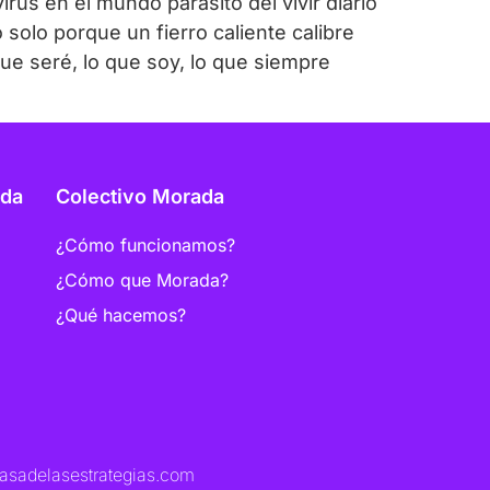
rus en el mundo parásito del vivir diario
 solo porque un fierro caliente calibre
ue seré, lo que soy, lo que siempre
ada
Colectivo Morada
¿Cómo funcionamos?
¿Cómo que Morada?
¿Qué hacemos?
asadelasestrategias.com