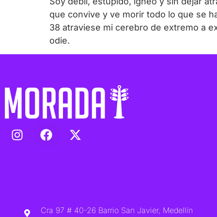
Soy débil, estúpido, ígneo y sin dejar a
que convive y ve morir todo lo que se ha
38 atraviese mi cerebro de extremo a ex
odie.
Cra 97 # 40-26 Barrio San Javier, Medellín