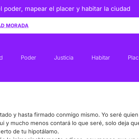
el poder, mapear el placer y habitar la ciudad
AD MORADA
ad
Poder
Justicia
Habitar
Plac
tado y hasta firmado conmigo mismo. Yo seré quien d
e fui y mucho menos contará lo que seré, solo deja q
erto de tu hipotálamo.