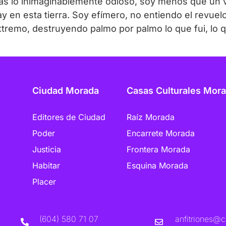
trás lo inimaginablemente odioso, soy menos que un vi
y en esta tierra. Soy efímero, no entiendo el revuelo
tremo, destruyendo palmo por palmo lo que fui, lo q
Ciudad Morada
Casas Culturales Mor
Raíz Morada
Editores de Ciudad
Encarrete Morada
Poder
Frontera Morada
Justicia
Esquina Morada
Habitar
Placer
(604) 580 71 07
anfitriones@c