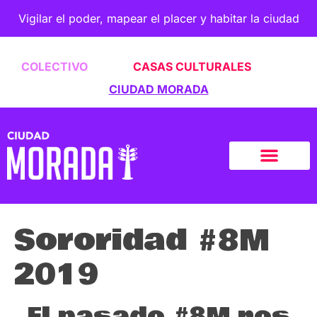
Vigilar el poder, mapear el placer y habitar la ciudad
COLECTIVO
CASAS CULTURALES
CIUDAD MORADA
Sororidad #8M
2019
El pasado #8M nos