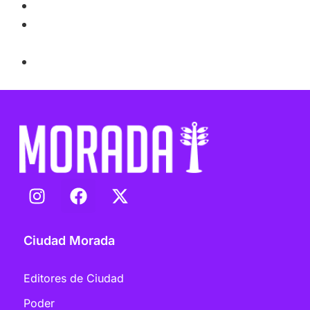
https://es.wikipedia.org/wiki/Theotokos
http://www.hableconmigo.com/2016/06/06/el-
perro-crucificado/
http://www.hableconmigo.com/2016/06/06/el-
perro-crucificado/
Ciudad Morada
Editores de Ciudad
Poder