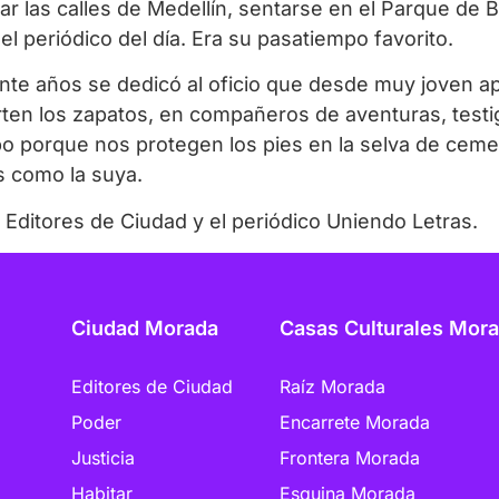
 las calles de Medellín, sentarse en el Parque de Bo
el periódico del día. Era su pasatiempo favorito.
te años se dedicó al oficio que desde muy joven apr
erten los zapatos, en compañeros de aventuras, testi
 porque nos protegen los pies en la selva de ceme
s como la suya.
 Editores de Ciudad y el periódico Uniendo Letras.
Ciudad Morada
Casas Culturales Mor
Raíz Morada
Editores de Ciudad
Encarrete Morada
Poder
Frontera Morada
Justicia
Esquina Morada
Habitar