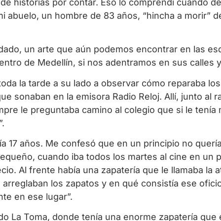
de historias por contar. Eso lo comprendí cuando d
mi abuelo, un hombre de 83 años, “hincha a morir” de
vidado, un arte que aún podemos encontrar en las esq
 centro de Medellín, si nos adentramos en sus calle
oda la tarde a su lado a observar cómo reparaba los 
e sonaban en la emisora Radio Reloj. Allí, junto al
empre le preguntaba camino al colegio que si le tenía
.
 17 años. Me confesó que en un principio no quería 
 pequeño, cuando iba todos los martes al cine en un
io. Al frente había una zapatería que le llamaba la a
o arreglaban los zapatos y en qué consistía ese ofici
te en ese lugar”.
edo La Toma, donde tenía una enorme zapatería que 