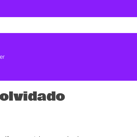
er
o olvidado