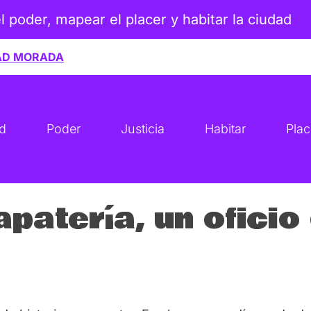
el poder, mapear el placer y habitar la ciudad
AD MORADA
ad
Poder
Justicia
Habitar
Plac
zapatería, un ofici