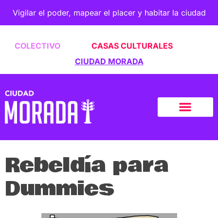
Vigilar el poder, mapear el placer y habitar la ciudad
COLECTIVO
CASAS CULTURALES
CIUDAD MORADA
Rebeldía para
Dummies