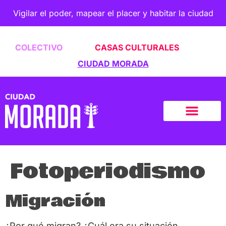
Vigilar el poder, mapear el placer y habitar la ciudad
COLECTIVO
CASAS CULTURALES
CIUDAD MORADA
Fotoperiodismo
Migración
¿Por qué migran? ¿Cuál era su situación