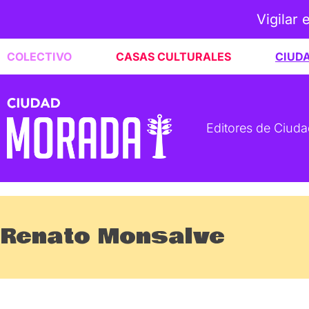
Vigilar 
COLECTIVO
CASAS CULTURALES
CIUD
Editores de Ciud
Renato Monsalve