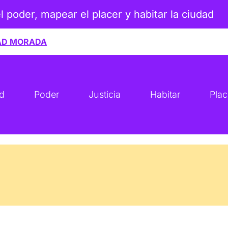
el poder, mapear el placer y habitar la ciudad
AD MORADA
ad
Poder
Justicia
Habitar
Plac