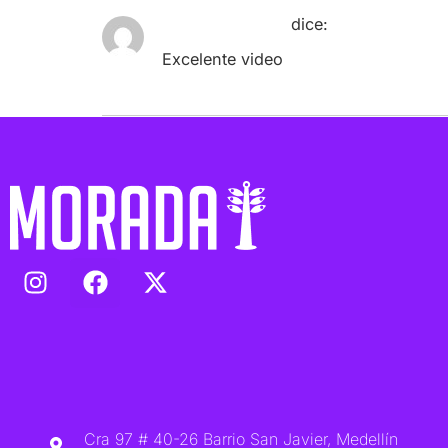
Jaime_Sanchez
dice:
Excelente video
Cra 97 # 40-26 Barrio San Javier, Medellín