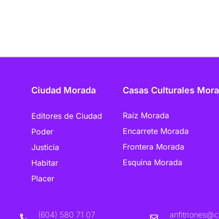
Ciudad Morada
Casas Culturales Mor
Raíz Morada
Editores de Ciudad
Encarrete Morada
Poder
Frontera Morada
Justicia
Esquina Morada
Habitar
Placer
(604) 580 71 07
anfitriones@c