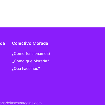
27 agosto, 2017 a las 1:04 pm
ada
Colectivo Morada
¿Cómo funcionamos?
¿Cómo que Morada?
¿Qué hacemos?
asadelasestrategias.com