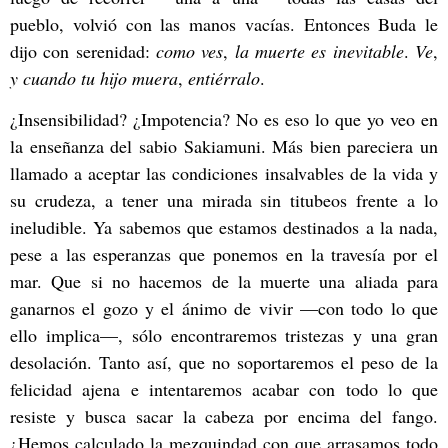
pueblo, volvió con las manos vacías. Entonces Buda le
dijo con serenidad:
como
ves
,
la muerte es inevitable
.
Ve
,
y cuando tu hijo muera
,
entiérralo
.
¿Insensibilidad? ¿Impotencia? No es eso lo que yo veo en
la enseñanza del sabio Sakiamuni. Más bien pareciera un
llamado a aceptar las condiciones insalvables de la vida y
su crudeza, a tener una mirada sin titubeos frente a lo
ineludible. Ya sabemos que estamos destinados a la nada,
pese a las esperanzas que ponemos en la travesía por el
mar. Que si no hacemos de la muerte una aliada para
ganarnos el gozo y el ánimo de vivir
—
con todo lo que
ello implica
—
, sólo encontraremos tristezas y una gran
desolación. Tanto así, que no soportaremos el peso de la
felicidad ajena e intentaremos acabar con todo lo que
resiste y busca sacar la cabeza por encima del fango.
¿Hemos calculado la mezquindad con que arrasamos todo