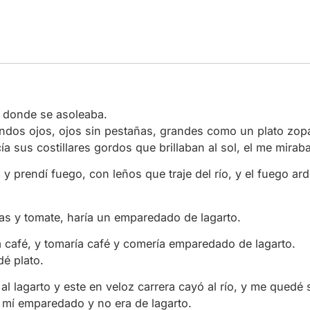
a donde se asoleaba.
ondos ojos, ojos sin pestañas, grandes como un plato zop
cía sus costillares gordos que brillaban al sol, el me mira
y prendí fuego, con leños que traje del río, y el fuego ar
as y tomate, haría un emparedado de lagarto.
ría café, y tomaría café y comería emparedado de lagarto.
dé plato.
 al lagarto y este en veloz carrera cayó al río, y me qued
 mí emparedado y no era de lagarto.