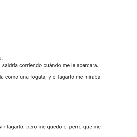
27 enero, 2020 a las 1:25 am
a,
ba saldría corriendo cuándo me le acercara.
día como una fogata, y el lagarto me miraba
é sin lagarto, pero me quedo el perro que me