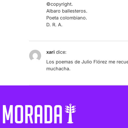
©copyright.
Albaro ballesteros.
Poeta colombiano.
D. R. A.
xari
dice:
Los poemas de Julio Flórez me recuer
muchacha.