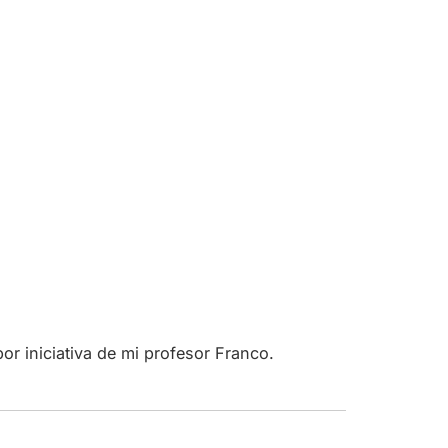
21 abril, 2019 a las 4:47 am
r iniciativa de mi profesor Franco.
22 abril, 2019 a las 3:11 am