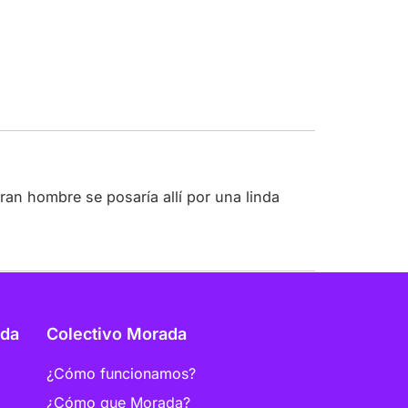
27 abril, 2020 a las 10:24 pm
an hombre se posaría allí por una linda
ada
Colectivo Morada
¿Cómo funcionamos?
¿Cómo que Morada?