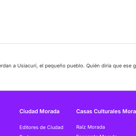
dan a Usiacurí, el pequeño pueblo. Quién diría que ese gr
Ciudad Morada
Casas Culturales Mor
Raíz Morada
Editores de Ciudad