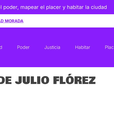
el poder, mapear el placer y habitar la ciudad
AD MORADA
ad
Poder
Justicia
Habitar
Plac
DE JULIO FLÓREZ