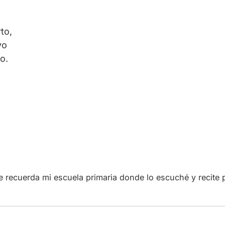
to,
vo
o.
ecuerda mi escuela primaria donde lo escuché y recite po