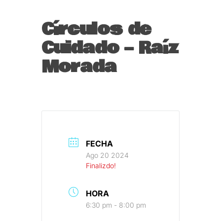
Círculos de
Cuidado – Raíz
Morada
FECHA
Ago 20 2024
Finalizdo!
HORA
6:30 pm - 8:00 pm